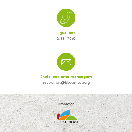
Ligue-nos
21 884 70 10
Envie-nos uma mensagem
escolamais@lisboaenova.org
Promotor